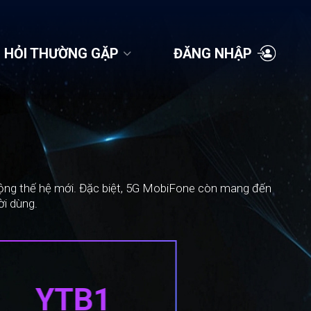
 HỎI THƯỜNG GẶP
ĐĂNG NHẬP
 động thế hệ mới. Đặc biệt, 5G MobiFone còn mang đến
ời dùng.
YTB1
YT