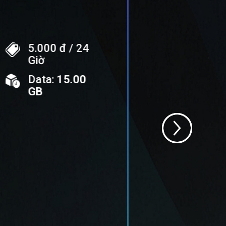
5.000 đ / 24
50.000
Giờ
Ngày
Data:
15.00
Data:
GB
GB