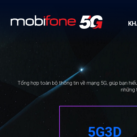
KH
Tổng hợp toàn bộ thông tin về mạng 5G, giúp bạn hiể
những t
G1D
5G3D