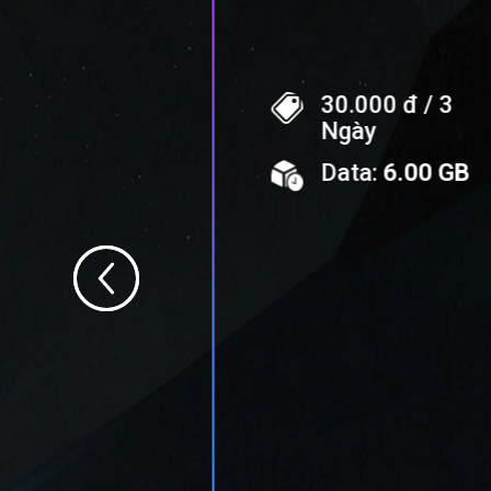
000 đ / 1
30.000 đ / 3
ày
Ngày
a:
6.00 GB
Data:
6.00 GB